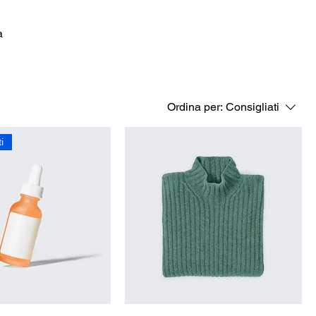
a
Ordina per:
Consigliati
i