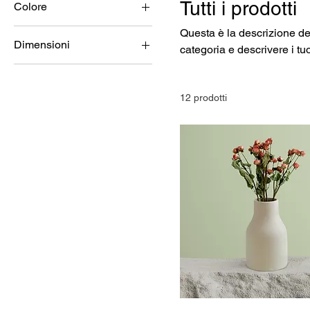
Tutti i prodotti
Colore
Questa è la descrizione dell
Dimensioni
categoria e descrivere i tuo
250 ml
500 ml
12 prodotti
80 ml
L
Large
M
S
Small